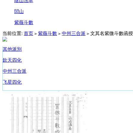
陰山法本
閭山
紫薇斗數
当前位置:
首页
紫薇斗數
中州三合派
文其名紫微斗數函授
>
>
>
其他派別
欽天四化
中州三合派
飞星四化