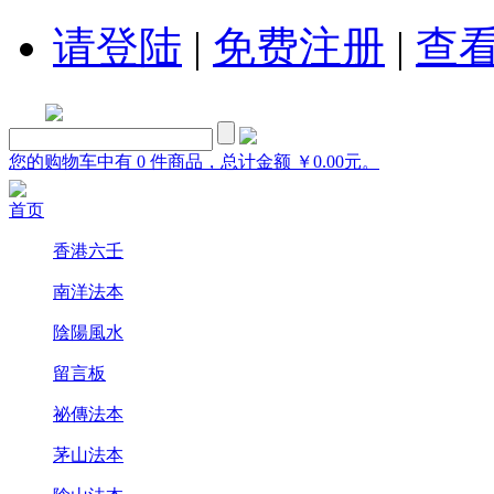
请登陆
|
免费注册
|
查
您的购物车中有 0 件商品，总计金额 ￥0.00元。
首页
香港六壬
南洋法本
陰陽風水
留言板
祕傳法本
茅山法本