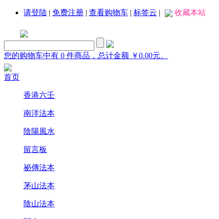
请登陆
|
免费注册
|
查看购物车
|
标签云
|
收藏本站
您的购物车中有 0 件商品，总计金额 ￥0.00元。
首页
香港六壬
南洋法本
陰陽風水
留言板
祕傳法本
茅山法本
陰山法本