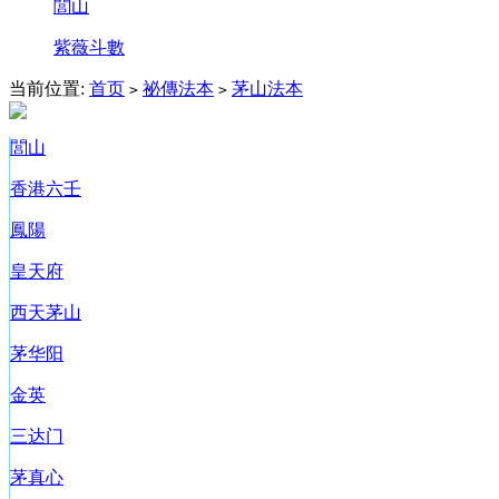
閭山
紫薇斗數
当前位置:
首页
祕傳法本
茅山法本
>
>
閭山
香港六壬
鳳陽
皇天府
西天茅山
茅华阳
金英
三达门
茅真心