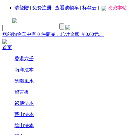
请登陆
|
免费注册
|
查看购物车
|
标签云
|
收藏本站
您的购物车中有 0 件商品，总计金额 ￥0.00元。
首页
香港六壬
南洋法本
陰陽風水
留言板
祕傳法本
茅山法本
陰山法本