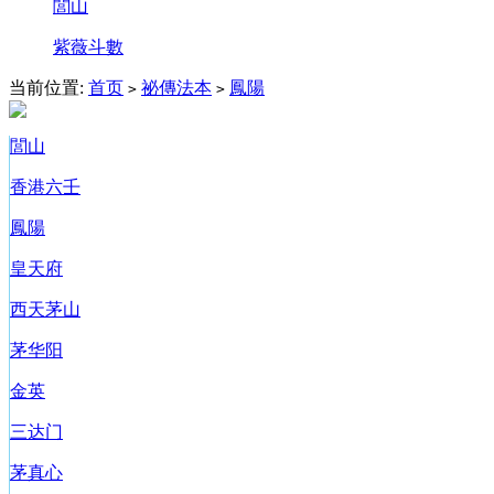
閭山
紫薇斗數
当前位置:
首页
祕傳法本
鳳陽
>
>
閭山
香港六壬
鳳陽
皇天府
西天茅山
茅华阳
金英
三达门
茅真心